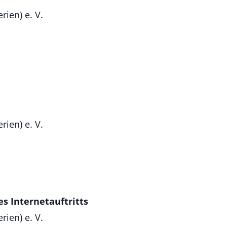
ien) e. V.
h
ien) e. V.
s Internetauftritts
ien) e. V.