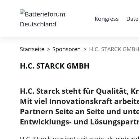
Kongress
Date
Startseite
>
Sponsoren
>
H.C. STARCK GMB
H.C. STARCK GMBH
H.C. Starck steht für Qualität
Mit viel Innovationskraft arbe
Partnern Seite an Seite und unt
Entwicklungs- und Lösungspart
H.C. Starck gewinnt seit mehr als einhun