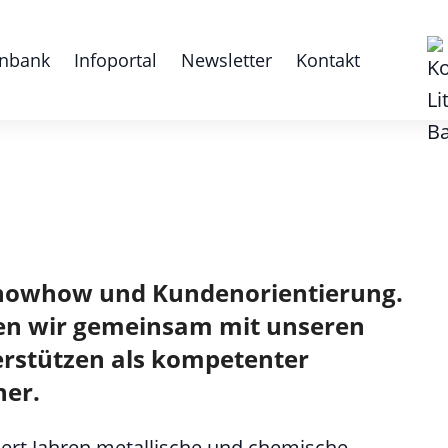
nbank
Infoportal
Newsletter
Kontakt
H
, Knowhow und Kundenorientierung.
iten wir gemeinsam mit unseren
erstützen als kompetenter
ner.
dert Jahren metallische und chemische