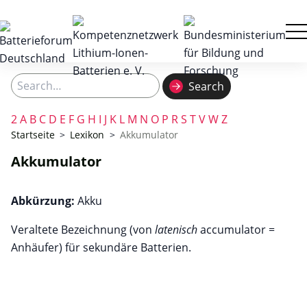
Search
Search
2
A
B
C
D
E
F
G
H
I
J
K
L
M
N
O
P
R
S
T
V
W
Z
Startseite
>
Lexikon
>
Akkumulator
Akkumulator
Abkürzung:
Akku
Veraltete Bezeichnung (von
latenisch
accumulator =
Anhäufer) für sekundäre Batterien.