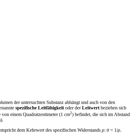
lumen der untersuchten Substanz abhängt und auch von den
genannte
spezifische Leitfähigkeit
oder der
Leitwert
beziehen sich
2
he von einem Quadratzentimeter (1 cm
) befindet, die sich im Abstand
).
ntspricht dem Kehrwert des spezifischen Widerstands
ρ
:
σ
= 1/
ρ
.