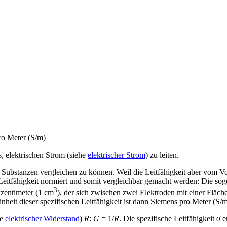
o Meter (S/m)
s, elektrischen Strom (siehe
elektrischer Strom
) zu leiten.
 Substanzen vergleichen zu können. Weil die
Leitfähigkeit
aber vom Vo
Leitfähigkeit
normiert und somit vergleichbar gemacht werden: Die so
3
zentimeter (1 cm
), der sich zwischen zwei Elektroden mit einer Fläc
nheit dieser spezifischen
Leitfähigkeit
ist dann
Siemens
pro Meter (S/m
he
elektrischer Widerstand
)
R
:
G
= 1/
R
. Die
spezifische Leitfähigkeit
σ
e