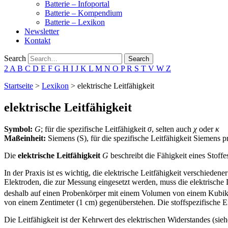
Batterie – Infoportal
Batterie – Kompendium
Batterie – Lexikon
Newsletter
Kontakt
Search
Search
2
A
B
C
D
E
F
G
H
I
J
K
L
M
N
O
P
R
S
T
V
W
Z
Startseite
>
Lexikon
>
elektrische Leitfähigkeit
elektrische Leitfähigkeit
Symbol:
G
; für die
spezifische Leitfähigkeit
σ
, selten auch
χ
oder
κ
Maßeinheit:
Siemens
(S), für die
spezifische Leitfähigkeit
Siemens
pr
Die
elektrische
Leitfähigkeit
G
beschreibt die Fähigkeit eines Stoffe
In der Praxis ist es wichtig, die
elektrische Leitfähigkeit
verschiedener
Elektroden, die zur Messung eingesetzt werden, muss die elektrische
deshalb auf einen Probenkörper mit einem Volumen von einem Kubik
von einem Zentimeter (1 cm) gegenüberstehen. Die stoffspezifische Ei
Die
Leitfähigkeit
ist der Kehrwert des elektrischen Widerstandes (sie