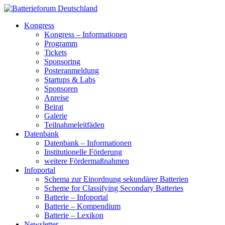
Kongress
Kongress – Informationen
Programm
Tickets
Sponsoring
Posteranmeldung
Startups & Labs
Sponsoren
Anreise
Beirat
Galerie
Teilnahmeleitfäden
Datenbank
Datenbank – Informationen
Institutionelle Förderung
weitere Fördermaßnahmen
Infoportal
Schema zur Einordnung sekundärer Batterien
Scheme for Classifying Secondary Batteries
Batterie – Infoportal
Batterie – Kompendium
Batterie – Lexikon
Newsletter