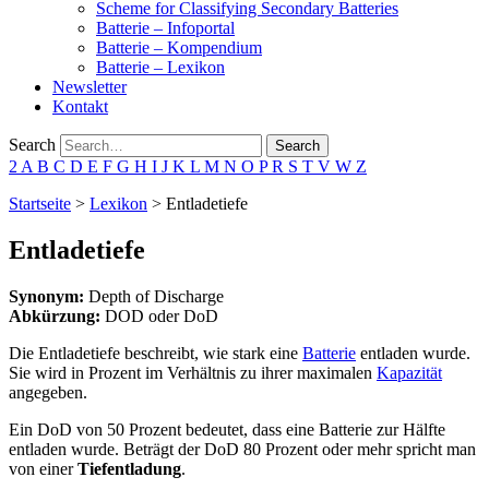
Scheme for Classifying Secondary Batteries
Batterie – Infoportal
Batterie – Kompendium
Batterie – Lexikon
Newsletter
Kontakt
Search
Search
2
A
B
C
D
E
F
G
H
I
J
K
L
M
N
O
P
R
S
T
V
W
Z
Startseite
>
Lexikon
>
Entladetiefe
Entladetiefe
Synonym:
Depth of Discharge
Abkürzung:
DOD oder DoD
Die Entladetiefe beschreibt, wie stark eine
Batterie
entladen wurde.
Sie wird in Prozent im Verhältnis zu ihrer maximalen
Kapazität
angegeben.
Ein DoD von 50 Prozent bedeutet, dass eine Batterie zur Hälfte
entladen wurde. Beträgt der DoD 80 Prozent oder mehr spricht man
von einer
Tiefentladung
.