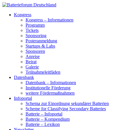
Kongress
Kongress – Informationen
Programm
Tickets
Sponsoring
Posteranmeldung
Startups & Labs
Sponsoren
Anreise
Beirat
Galerie
Teilnahmeleitfäden
Datenbank
Datenbank – Informationen
Institutionelle Förderung
weitere Fördermaßnahmen
Infoportal
Schema zur Einordnung sekundärer Batterien
Scheme for Classifying Secondary Batteries
Batterie – Infoportal
Batterie – Kompendium
Batterie – Lexikon
Newsletter