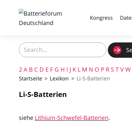
Kongress
Date
Search
S
2
A
B
C
D
E
F
G
H
I
J
K
L
M
N
O
P
R
S
T
V
Startseite
>
Lexikon
>
Li-S-Batterien
Li-S-Batterien
siehe
Lithium-Schwefel-Batterien
.