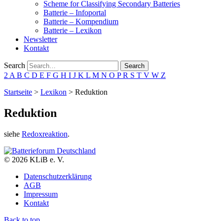
Scheme for Classifying Secondary Batteries
Batterie – Infoportal
Batterie – Kompendium
Batterie – Lexikon
Newsletter
Kontakt
Search
Search
2
A
B
C
D
E
F
G
H
I
J
K
L
M
N
O
P
R
S
T
V
W
Z
Startseite
>
Lexikon
>
Reduktion
Reduktion
siehe
Redoxreaktion
.
© 2026 KLiB e. V.
Datenschutzerklärung
AGB
Impressum
Kontakt
Back to top