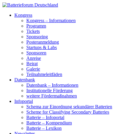
Kongress
Kongress – Informationen
Programm
Tickets
Sponsoring
Posteranmeldung
Startups & Labs
Sponsoren
Anreise
Beirat
Galerie
Teilnahmeleitfäden
Datenbank
Datenbank – Informationen
Institutionelle Förderung
weitere Fördermaßnahmen
Infoportal
Schema zur Einordnung sekundärer Batterien
Scheme for Classifying Secondary Batteries
Batterie – Infoportal
Batterie – Kompendium
Batterie – Lexikon
Newsletter